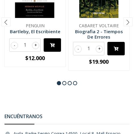
PENGUIN
CABARET VOLTAIRE
Bartleby, El Escribiente
Biografia 2 - Tiempos
De Errores
-
+
-
+
$12.000
$19.900
ENCUÉNTRANOS
Avda. Padre Sergio Correa 14500, Local 8, Mall Espacio