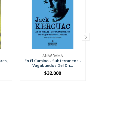
ANAGRAMA
res,
En El Camino - Subterraneos -
Las Camp
Vagabundos Del Dh...
$32.000
-
+
-