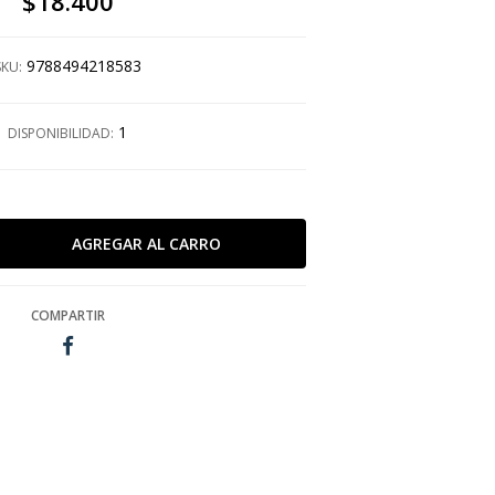
$18.400
9788494218583
SKU:
1
DISPONIBILIDAD:
COMPARTIR