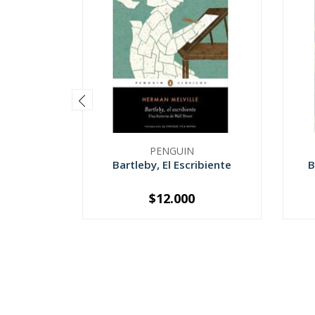
PENGUIN
Bartleby, El Escribiente
B
$12.000
-
+
-