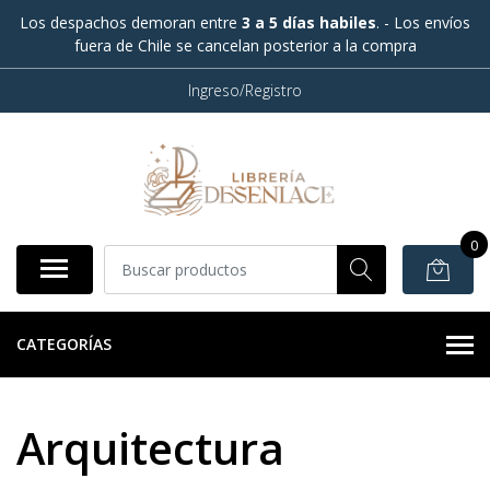
Los despachos demoran entre
3 a 5 días habiles
. - Los envíos
fuera de Chile se cancelan posterior a la compra
Ingreso/Registro
0
CATEGORÍAS
Arquitectura