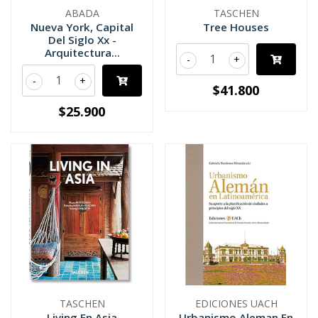
ABADA
TASCHEN
Nueva York, Capital
Tree Houses
Del Siglo Xx -
Arquitectura...
-
+
-
+
$41.800
$25.900
TASCHEN
EDICIONES UACH
Living En Asia
Urbanismo Aleman En