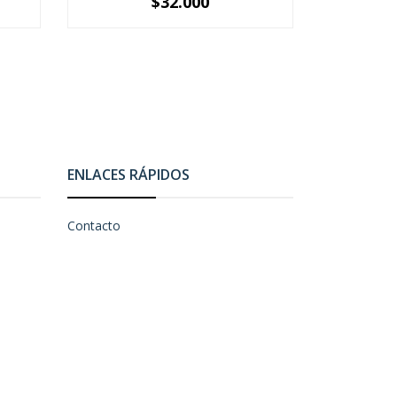
$32.000
-
+
-
ENLACES RÁPIDOS
Contacto