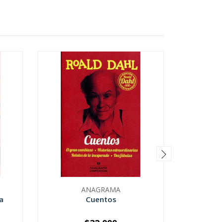
ANAGRAMA
a
Cuentos
Cuen