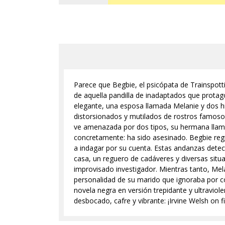
Parece que Begbie, el psicópata de Trainspotti
de aquella pandilla de inadaptados que protago
elegante, una esposa llamada Melanie y dos hi
distorsionados y mutilados de rostros famosos.
ve amenazada por dos tipos, su hermana llama
concretamente: ha sido asesinado. Begbie regre
a indagar por su cuenta. Estas andanzas detect
casa, un reguero de cadáveres y diversas situa
improvisado investigador. Mientras tanto, Mel
personalidad de su marido que ignoraba por co
novela negra en versión trepidante y ultravi
desbocado, cafre y vibrante: ¡Irvine Welsh on fi