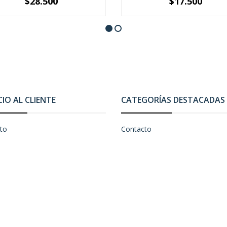
$28.500
$17.500
+
-
+
CIO AL CLIENTE
CATEGORÍAS DESTACADAS
to
Contacto