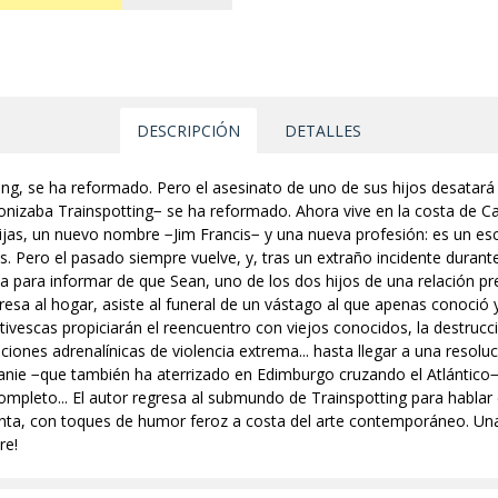
DESCRIPCIÓN
DETALLES
ng, se ha reformado. Pero el asesinato de uno de sus hijos desatará u
nizaba Trainspotting− se ha reformado. Ahora vive en la costa de Cal
jas, un nuevo nombre −Jim Francis− y una nueva profesión: es un esc
 Pero el pasado siempre vuelve, y, tras un extraño incidente durante
 para informar de que Sean, uno de los dos hijos de una relación p
sa al hogar, asiste al funeral de un vástago al que apenas conoció y, 
ivescas propiciarán el reencuentro con viejos conocidos, la destrucc
ciones adrenalínicas de violencia extrema... hasta llegar a una resolu
anie −que también ha aterrizado en Edimburgo cruzando el Atlántico−
mpleto... El autor regresa al submundo de Trainspotting para hablar 
olenta, con toques de humor feroz a costa del arte contemporáneo. U
re!