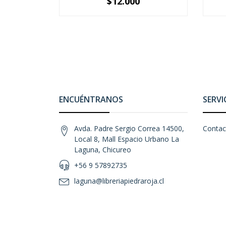
$12.000
-
+
-
ENCUÉNTRANOS
SERVI
Avda. Padre Sergio Correa 14500,
Contac
Local 8, Mall Espacio Urbano La
Laguna, Chicureo
+56 9 57892735
laguna@libreriapiedraroja.cl