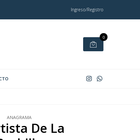
Ingreso/Registro
0
CTO
ANAGRAMA
rtista De La