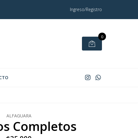
Ingreso/Registro
0
CTO
ALFAGUARA
os Completos