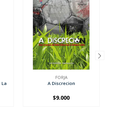
FORJA
 La
A Discrecion
Ca
$9.000
-
+
-