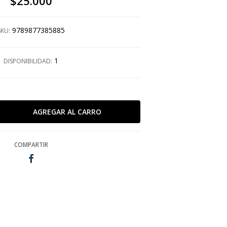
$25.000
9789877385885
SKU:
1
DISPONIBILIDAD:
COMPARTIR