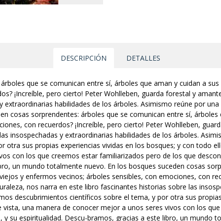
DESCRIPCIÓN
DETALLES
rboles que se comunican entre sí, árboles que aman y cuidan a sus h
s? ¡Increíble, pero cierto! Peter Wohlleben, guarda forestal y amante 
y extraordinarias habilidades de los árboles. Asimismo reúne por una 
den cosas sorprendentes: árboles que se comunican entre sí, árboles q
ones, con recuerdos? ¡Increíble, pero cierto! Peter Wohlleben, guard
e las insospechadas y extraordinarias habilidades de los árboles. Asim
or otra sus propias experiencias vividas en los bosques; y con todo e
vos con los que creemos estar familiarizados pero de los que desc
libro, un mundo totalmente nuevo. En los bosques suceden cosas sorp
viejos y enfermos vecinos; árboles sensibles, con emociones, con recu
raleza, nos narra en este libro fascinantes historias sobre las insosp
mos descubrimientos científicos sobre el tema, y por otra sus propias
 vista, una manera de conocer mejor a unos seres vivos con los que 
 su espiritualidad. Descu-bramos, gracias a este libro, un mundo t