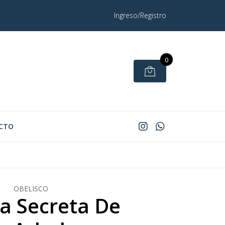
Ingreso/Registro
0
CTO
OBELISCO
da Secreta De