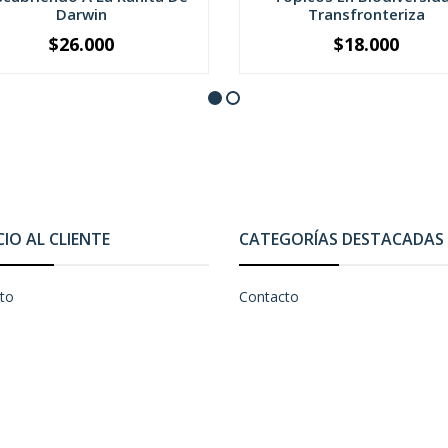
Darwin
Transfronteriza
$26.000
$18.000
+
-
+
CIO AL CLIENTE
CATEGORÍAS DESTACADAS
to
Contacto