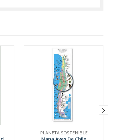
PLANETA SOSTENIBLE
FU
ad
Mapa Aves De Chile