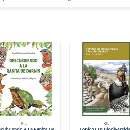
RIL
RIL
cubriendo A La Ranita De
Topicos En Biodiversid