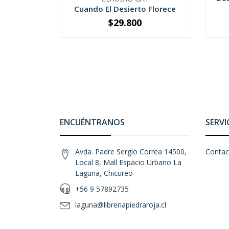
Cuando El Desierto Florece
$29.800
-
+
-
ENCUÉNTRANOS
SERVI
Avda. Padre Sergio Correa 14500,
Contac
Local 8, Mall Espacio Urbano La
Laguna, Chicureo
+56 9 57892735
laguna@libreriapiedraroja.cl