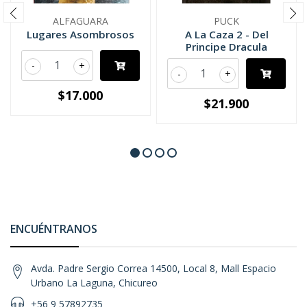
ALFAGUARA
PUCK
Lugares Asombrosos
A La Caza 2 - Del
Principe Dracula
-
+
-
+
$17.000
$21.900
ENCUÉNTRANOS
Avda. Padre Sergio Correa 14500, Local 8, Mall Espacio
Urbano La Laguna, Chicureo
+56 9 57892735