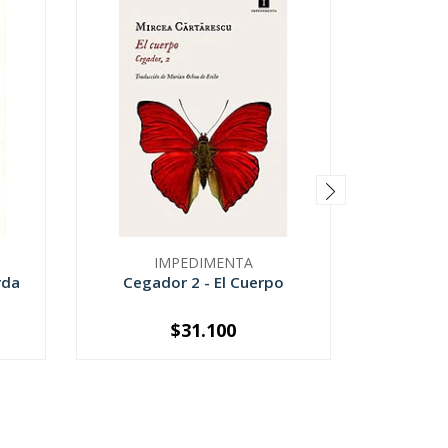
IMPEDIMENTA
SIRUEL
rda
Cegador 2 - El Cuerpo
La Coli
$31.100
-
+