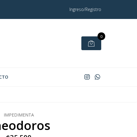
Ingreso/Registro
0
CTO
IMPEDIMENTA
heodoros