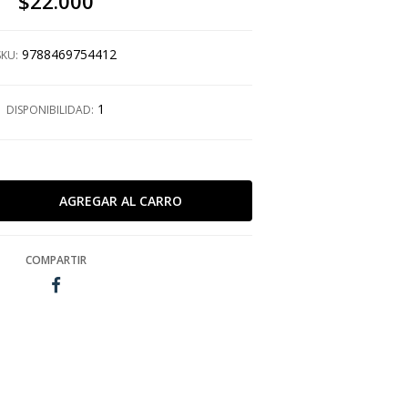
$22.000
9788469754412
SKU:
1
DISPONIBILIDAD:
COMPARTIR