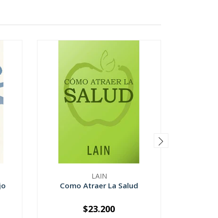
LAIN
jo
Como Atraer La Salud
Donde Me
$23.200
-
+
-