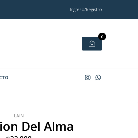
Ingreso/Registro
0
CTO
LAIN
ion Del Alma