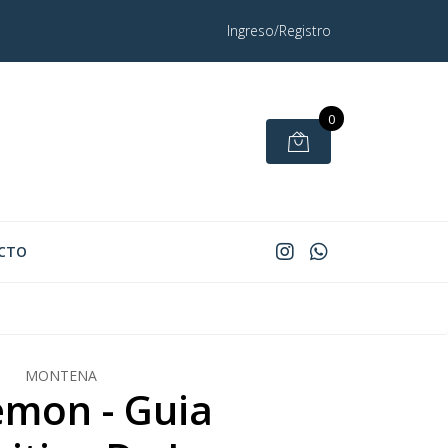
Ingreso/Registro
0
CTO
MONTENA
mon - Guia