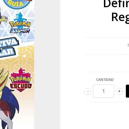
Defi
Reg
CANTIDAD
-
+