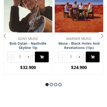
SONY MUSIC
WARNER MUSIC
Bob Dylan - Nashville
Muse - Black Holes And
Skyline 1lp
Revelations (1lp)
-
+
-
+
$32.900
$24.900