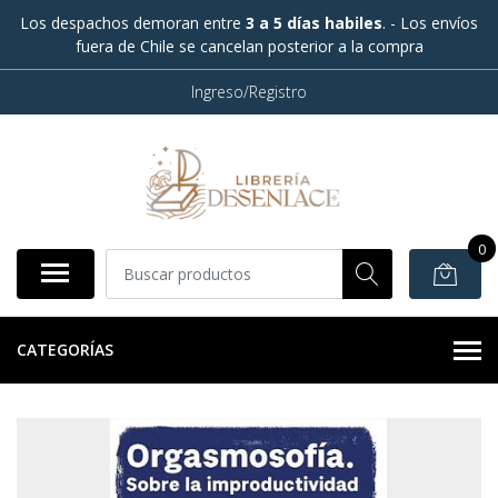
Los despachos demoran entre
3 a 5 días habiles
. - Los envíos
fuera de Chile se cancelan posterior a la compra
Ingreso/Registro
0
CATEGORÍAS