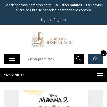
Los despachos demoran entre
3 a 5 días habiles
. - Los envíos
fuera de Chile se cancelan posterior a la compra
Ingreso/Registro
0
CATEGORÍAS