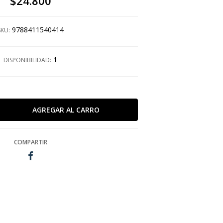
$24.800
9788411540414
SKU:
1
DISPONIBILIDAD:
COMPARTIR