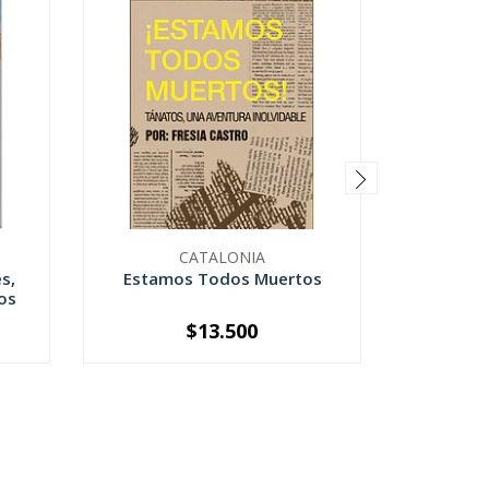
CATALONIA
s,
Estamos Todos Muertos
os
$13.500
-
+
-