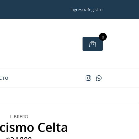
Ingreso/Registro
0
CTO
LIBRERO
icismo Celta