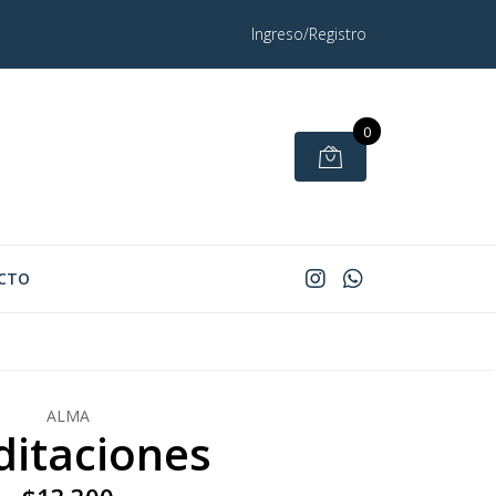
Ingreso/Registro
0
CTO
ALMA
itaciones