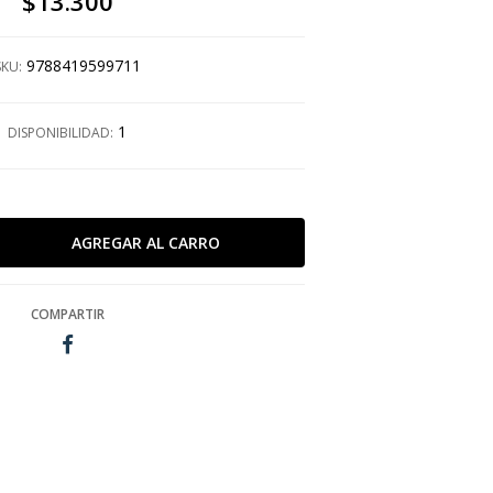
$13.300
9788419599711
SKU:
1
DISPONIBILIDAD:
COMPARTIR