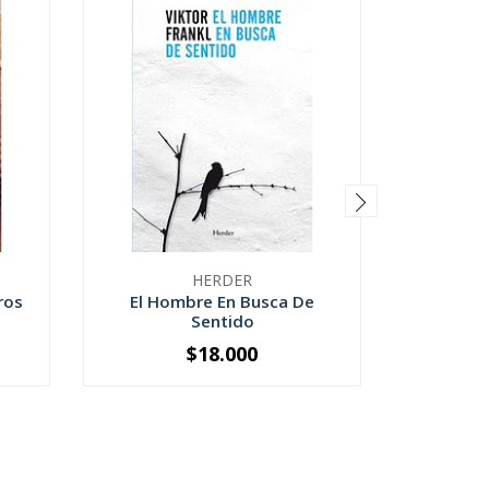
HERDER
ros
El Hombre En Busca De
E
Sentido
$18.000
-
+
-