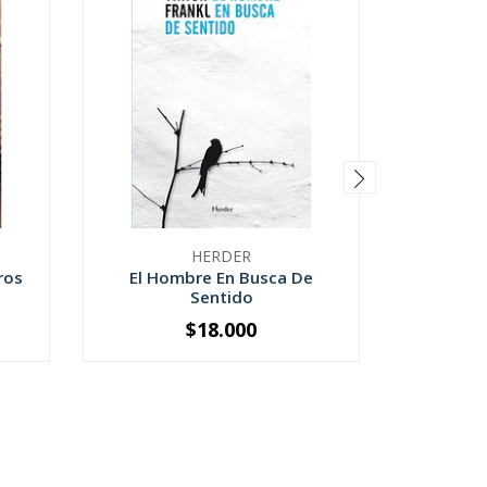
HERDER
ros
El Hombre En Busca De
E
Sentido
$18.000
-
+
-