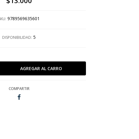
$13.000
9789569635601
SKU:
5
DISPONIBILIDAD:
COMPARTIR