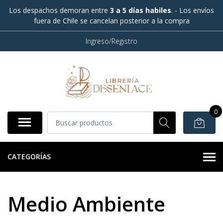
Los despachos demoran entre
3 a 5 días habiles
. - Los envíos
fuera de Chile se cancelan posterior a la compra
Ingreso/Registro
0
CATEGORÍAS
Medio Ambiente