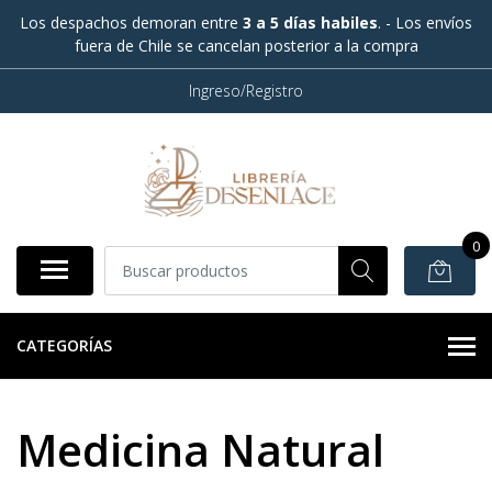
Los despachos demoran entre
3 a 5 días habiles
. - Los envíos
fuera de Chile se cancelan posterior a la compra
Ingreso/Registro
0
CATEGORÍAS
Medicina Natural