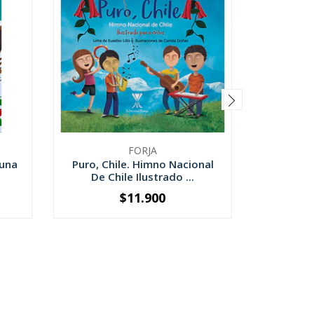
FORJA
Cuna
Puro, Chile. Himno Nacional
El M
De Chile Ilustrado ...
$11.900
-
+
-