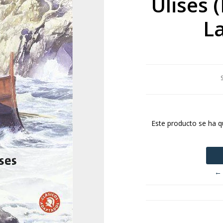
Ulises 
L
Este producto se ha q
← 