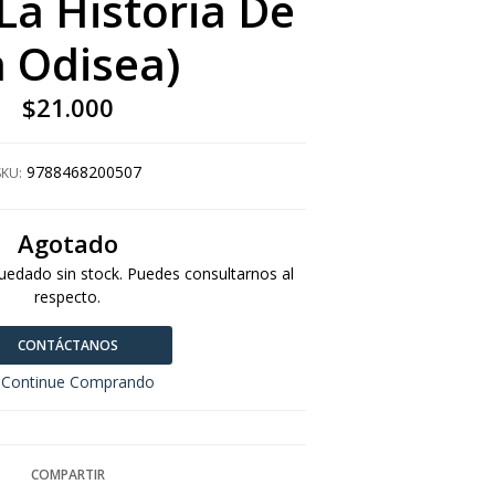
(La Historia De
a Odisea)
$21.000
9788468200507
SKU:
Agotado
uedado sin stock. Puedes consultarnos al
respecto.
CONTÁCTANOS
Continue Comprando
COMPARTIR