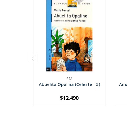
SM
Abuelita Opalina (Celeste - 5)
Ama
$12.490
-
+
-