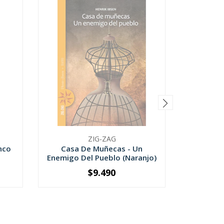
ZIG-ZAG
nco
Casa De Muñecas - Un
(A2) - 
Enemigo Del Pueblo (Naranjo)
$9.490
SOLD OUT
-