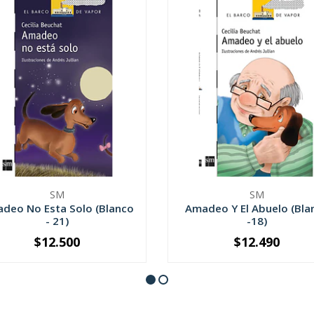
SM
SM
deo No Esta Solo (Blanco
Amadeo Y El Abuelo (Bla
- 21)
-18)
$12.500
$12.490
+
-
+