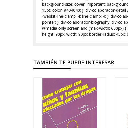
background-size: cover !important; background-
15pt; color: #404040; } .div-colaborador-detail
-webkit-line-clamp: 4; line-clamp: 4; } .div-col
pointer; } .div-colaborador-biography .div-colabo
@media only screen and (max-width: 600px) { .di
height: 90px; width: 90px; border-radius: 45px; b
TAMBIÉN TE PUEDE INTERESAR