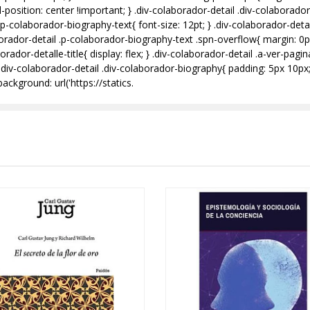
position: center !important; } .div-colaborador-detail .div-colaborado
 .p-colaborador-biography-text{ font-size: 12pt; } .div-colaborador-deta
aborador-detail .p-colaborador-biography-text .spn-overflow{ margin: 0px
rador-detalle-title{ display: flex; } .div-colaborador-detail .a-ver-pagi
v-colaborador-detail .div-colaborador-biography{ padding: 5px 10px; }
ackground: url('https://statics.