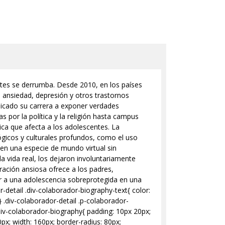
entes se derrumba. Desde 2010, en los países
ansiedad, depresión y otros trastornos
edicado su carrera a exponer verdades
 por la política y la religión hasta campus
ica que afecta a los adolescentes. La
gicos y culturales profundos, como el uso
 en una especie de mundo virtual sin
 vida real, los dejaron involuntariamente
eración ansiosa ofrece a los padres,
r a una adolescencia sobreprotegida en una
r-detail .div-colaborador-biography-text{ color:
; } .div-colaborador-detail .p-colaborador-
.div-colaborador-biography{ padding: 10px 20px;
0px; width: 160px; border-radius: 80px;