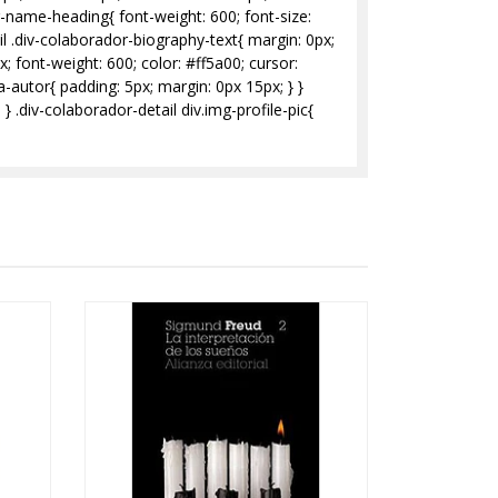
r-name-heading{ font-weight: 600; font-size:
il .div-colaborador-biography-text{ margin: 0px;
; font-weight: 600; color: #ff5a00; cursor:
na-autor{ padding: 5px; margin: 0px 15px; } }
 .div-colaborador-detail div.img-profile-pic{