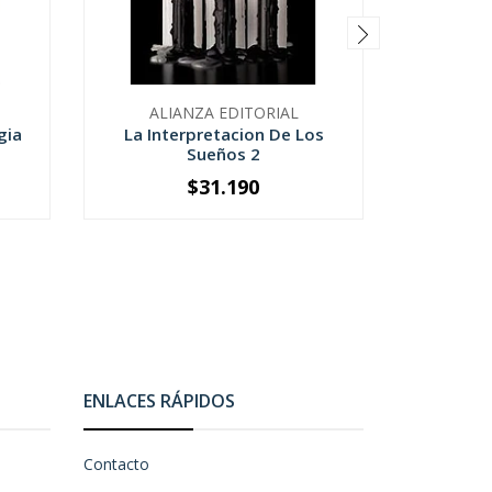
ALIANZA EDITORIAL
gia
La Interpretacion De Los
Una Nue
Sueños 2
$31.190
-
+
-
ENLACES RÁPIDOS
Contacto