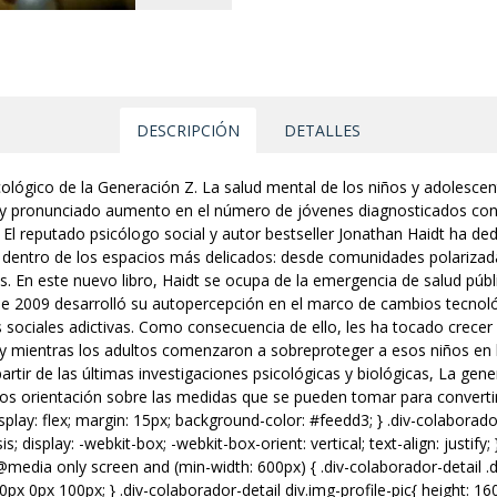
DESCRIPCIÓN
DETALLES
icológico de la Generación Z. La salud mental de los niños y adolesc
 y pronunciado aumento en el número de jóvenes diagnosticados con 
 El reputado psicólogo social y autor bestseller Jonathan Haidt ha d
 dentro de los espacios más delicados: desde comunidades polarizadas
es. En este nuevo libro, Haidt se ocupa de la emergencia de salud públ
de 2009 desarrolló su autopercepción en el marco de cambios tecnoló
sociales adictivas. Como consecuencia de ello, les ha tocado crecer
y mientras los adultos comenzaron a sobreproteger a esos niños en la
artir de las últimas investigaciones psicológicas y biológicas, La gen
os orientación sobre las medidas que se pueden tomar para converti
splay: flex; margin: 15px; background-color: #feedd3; } .div-colaborado
s; display: -webkit-box; -webkit-box-orient: vertical; text-align: justify
 @media only screen and (min-width: 600px) { .div-colaborador-detail 
0px 0px 100px; } .div-colaborador-detail div.img-profile-pic{ height: 16