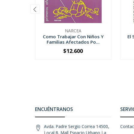
NARCEA
Como Trabajar Con Niños Y
El
Familias Afectados Po...
$12.600
-
+
-
ENCUÉNTRANOS
SERVI
Avda. Padre Sergio Correa 14500,
Contac
Local 8, Mall Espacio Urbano La