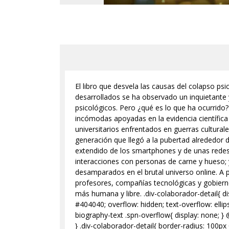
El libro que desvela las causas del colapso ps
desarrollados se ha observado un inquietante
psicológicos. Pero ¿qué es lo que ha ocurrido?
incómodas apoyadas en la evidencia científica
universitarios enfrentados en guerras cultural
generación que llegó a la pubertad alrededor 
extendido de los smartphones y de unas redes 
interacciones con personas de carne y hueso; 
desamparados en el brutal universo online. A p
profesores, compañías tecnológicas y gobiern
más humana y libre. .div-colaborador-detail{ di
#404040; overflow: hidden; text-overflow: ellipsi
biography-text .spn-overflow{ display: none; }
} .div-colaborador-detail{ border-radius: 100px 