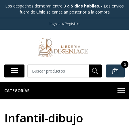
Los despachos demoran entre
3 a 5 días habiles
. - Los envíos
fuera de Chile se cancelan posterior a la compra
Ingreso/Registro
0
CATEGORÍAS
Infantil-dibujo