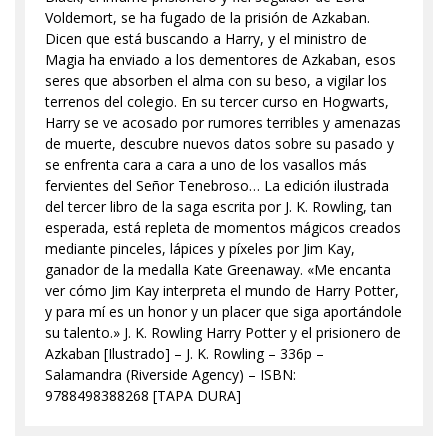
Voldemort, se ha fugado de la prisión de Azkaban.
Dicen que está buscando a Harry, y el ministro de
Magia ha enviado a los dementores de Azkaban, esos
seres que absorben el alma con su beso, a vigilar los
terrenos del colegio. En su tercer curso en Hogwarts,
Harry se ve acosado por rumores terribles y amenazas
de muerte, descubre nuevos datos sobre su pasado y
se enfrenta cara a cara a uno de los vasallos más
fervientes del Señor Tenebroso… La edición ilustrada
del tercer libro de la saga escrita por J. K. Rowling, tan
esperada, está repleta de momentos mágicos creados
mediante pinceles, lápices y píxeles por Jim Kay,
ganador de la medalla Kate Greenaway. «Me encanta
ver cómo Jim Kay interpreta el mundo de Harry Potter,
y para mí es un honor y un placer que siga aportándole
su talento.» J. K. Rowling Harry Potter y el prisionero de
Azkaban [Ilustrado] – J. K. Rowling – 336p –
Salamandra (Riverside Agency) – ISBN:
9788498388268 [TAPA DURA]