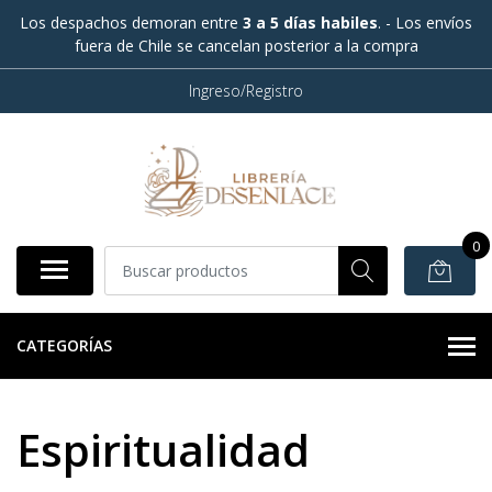
Los despachos demoran entre
3 a 5 días habiles
. - Los envíos
fuera de Chile se cancelan posterior a la compra
Ingreso/Registro
0
CATEGORÍAS
Espiritualidad