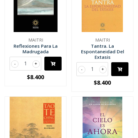
MAITRI
MAITRI
Reflexiones Para La
Tantra. La
Madrugada
Espontaneidad Del
Extasis
-
+
-
+
$8.400
$8.400