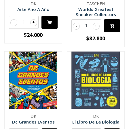
DK
TASCHEN
Arte Año A Año
Worlds Greatest
Sneaker Collectors
-
+
-
+
$24.000
$82.800
DK
DK
Dc Grandes Eventos
El Libro De La Biologia