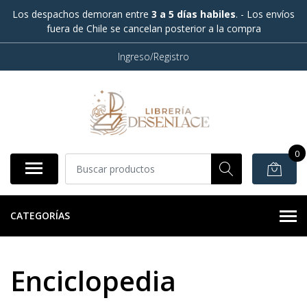
Los despachos demoran entre
3 a 5 días habiles
. - Los envíos
fuera de Chile se cancelan posterior a la compra
Ingreso/Registro
0
CATEGORÍAS
Enciclopedia