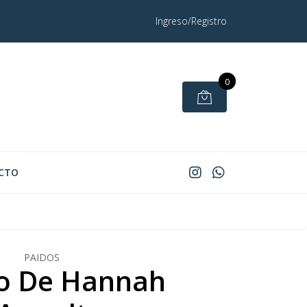
Ingreso/Registro
0
CTO
PAIDOS
glo De Hannah