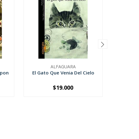
ALFAGUARA
apon
El Gato Que Venia Del Cielo
La Bibli
$19.000
-
+
-