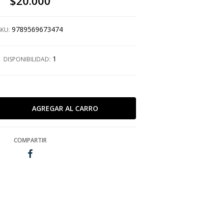
$20.000
9789569673474
SKU:
1
DISPONIBILIDAD:
COMPARTIR