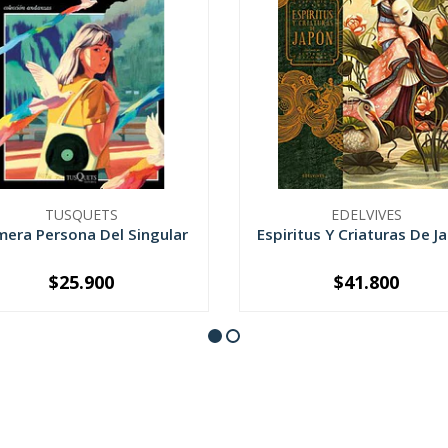
TUSQUETS
EDELVIVES
mera Persona Del Singular
Espiritus Y Criaturas De J
$25.900
$41.800
+
-
+