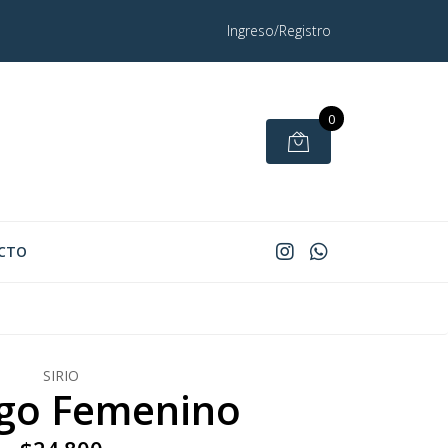
Ingreso/Registro
0
CTO
SIRIO
ego Femenino