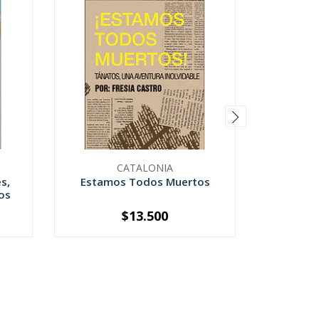
CATALONIA
s,
Estamos Todos Muertos
os
$13.500
-
+
-