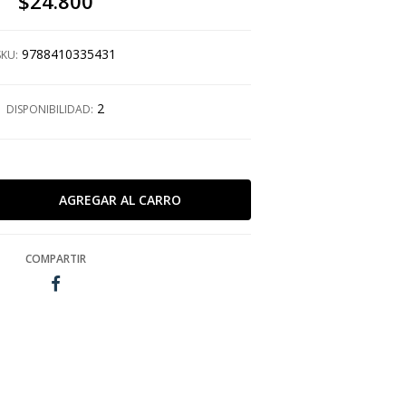
$24.800
9788410335431
SKU:
2
DISPONIBILIDAD:
COMPARTIR