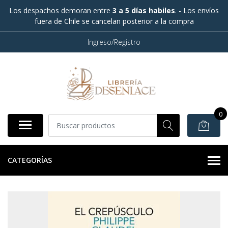
Los despachos demoran entre
3 a 5 días habiles
. - Los envíos
fuera de Chile se cancelan posterior a la compra
Ingreso/Registro
0
CATEGORÍAS