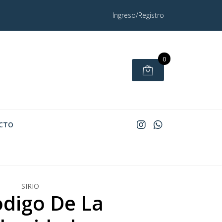
Ingreso/Registro
0
CTO
SIRIO
odigo De La