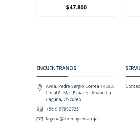
$47.800
-
+
-
ENCUÉNTRANOS
SERVI
Avda. Padre Sergio Correa 14500,
Contac
Local 8, Mall Espacio Urbano La
Laguna, Chicureo
+56 9 57892735
laguna@libreriapiedraroja.cl