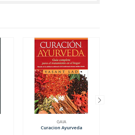
GAIA
Curacion Ayurveda
La Enfe