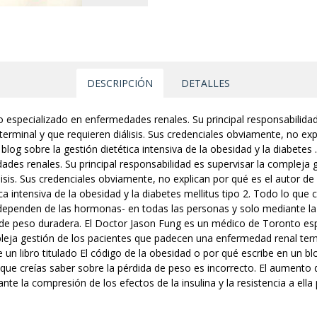
DESCRIPCIÓN
DETALLES
especializado en enfermedades renales. Su principal responsabilidad 
minal y que requieren diálisis. Sus credenciales obviamente, no explic
log sobre la gestión dietética intensiva de la obesidad y la diabetes 
es renales. Su principal responsabilidad es supervisar la compleja 
sis. Sus credenciales obviamente, no explican por qué es el autor de 
ca intensiva de la obesidad y la diabetes mellitus tipo 2. Todo lo que
dependen de las hormonas- en todas las personas y solo mediante la c
a de peso duradera. El Doctor Jason Fung es un médico de Toronto es
pleja gestión de los pacientes que padecen una enfermedad renal termi
un libro titulado El código de la obesidad o por qué escribe en un blo
o que creías saber sobre la pérdida de peso es incorrecto. El aumento
te la compresión de los efectos de la insulina y la resistencia a el