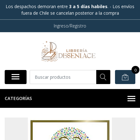
Los despachos demoran entre
3 a 5 días habiles
. - Los envíos
fuera de Chile se cancelan posterior a la compra
Ingreso/Registro
0
CATEGORÍAS