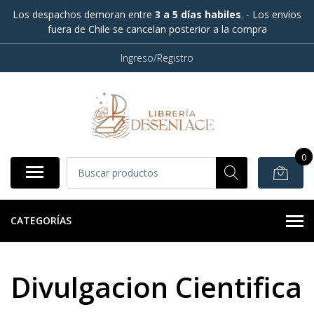
Los despachos demoran entre
3 a 5 días habiles
. - Los envíos
fuera de Chile se cancelan posterior a la compra
Ingreso/Registro
0
CATEGORÍAS
Divulgacion Cientifica