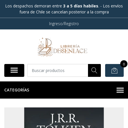
Los despachos demoran entre
3 a 5 días habiles
. - Los envíos
fuera de Chile se cancelan posterior a la compra
Ingreso/Registro
0
CATEGORÍAS