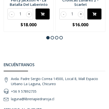
Percy Jackson 4 - La
Cronicas Lunares 2 -
Batalla Del Laberinto
Scarlet
-
+
-
+
$18.000
$16.000
ENCUÉNTRANOS
Avda. Padre Sergio Correa 14500, Local 8, Mall Espacio
Urbano La Laguna, Chicureo
+56 9 57892735
laguna@libreriapiedraroja.cl