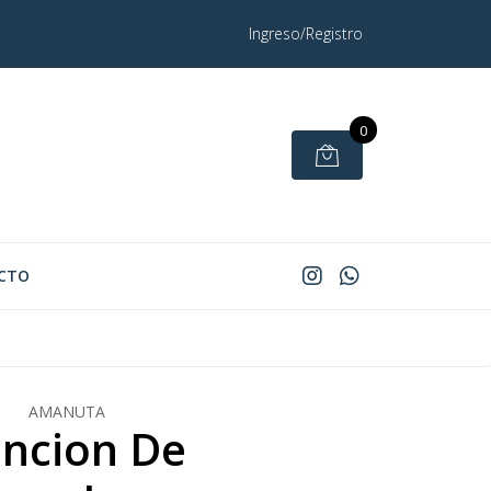
Ingreso/Registro
0
CTO
AMANUTA
ncion De