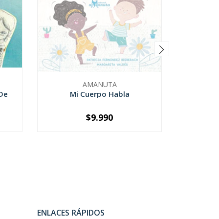
AMANUTA
 De
Mi Cuerpo Habla
Yoga Pa
$9.990
SOLD OUT
-
ENLACES RÁPIDOS