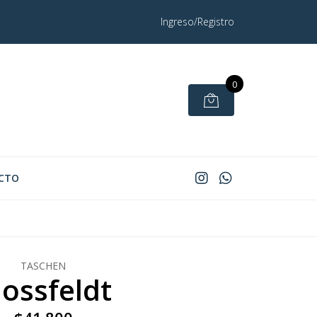
Ingreso/Registro
0
CTO
TASCHEN
lossfeldt