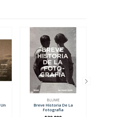
BLUME
 Un
Breve Historia De La
El Mu
Fotografia
Seguido 