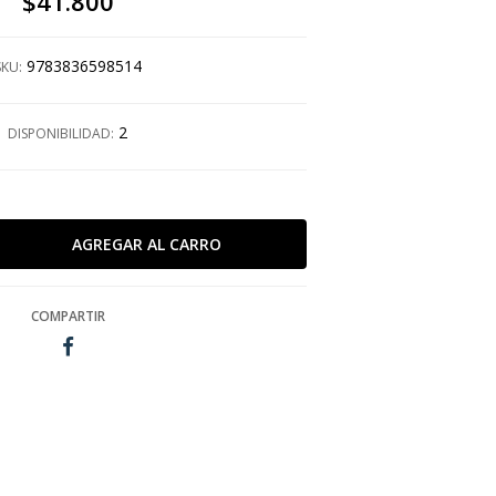
$41.800
9783836598514
SKU:
2
DISPONIBILIDAD:
COMPARTIR