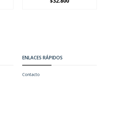
$32.800
-
+
-
ENLACES RÁPIDOS
Contacto