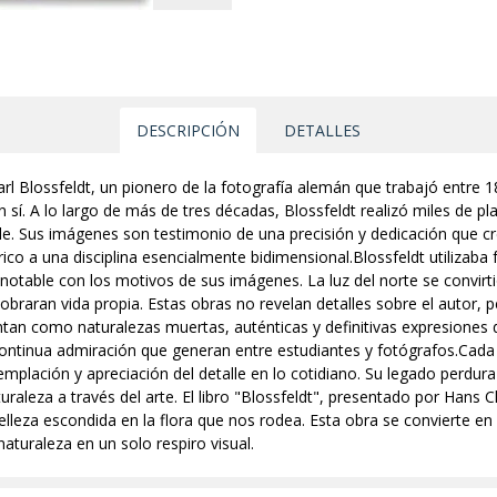
DESCRIPCIÓN
DETALLES
rl Blossfeldt, un pionero de la fotografía alemán que trabajó entre 1
n sí. A lo largo de más de tres décadas, Blossfeldt realizó miles de p
le. Sus imágenes son testimonio de una precisión y dedicación que cre
ico a una disciplina esencialmente bidimensional.Blossfeldt utilizaba 
otable con los motivos de sus imágenes. La luz del norte se convirti
obraran vida propia. Estas obras no revelan detalles sobre el autor, 
ntan como naturalezas muertas, auténticas y definitivas expresiones 
 continua admiración que generan entre estudiantes y fotógrafos.Cada
templación y apreciación del detalle en lo cotidiano. Su legado perdur
raleza a través del arte. El libro "Blossfeldt", presentado por Hans 
belleza escondida en la flora que nos rodea. Esta obra se convierte en
naturaleza en un solo respiro visual.