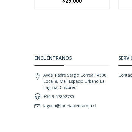
$29.000
-
+
-
ENCUÉNTRANOS
SERVI
Avda. Padre Sergio Correa 14500,
Contac
Local 8, Mall Espacio Urbano La
Laguna, Chicureo
+56 9 57892735
laguna@libreriapiedraroja.cl