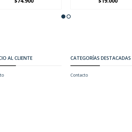
$74.900
$19.000
+
-
+
CIO AL CLIENTE
CATEGORÍAS DESTACADAS
to
Contacto