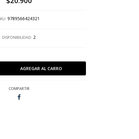
$20.900
9789566424321
SKU:
2
DISPONIBILIDAD:
COMPARTIR