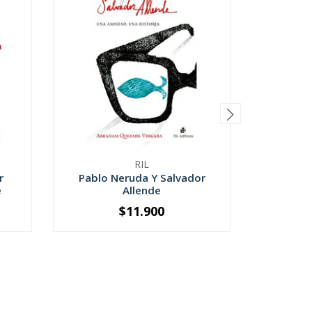
RIL
r
Pablo Neruda Y Salvador
Confi
e
Allende
$11.900
-
+
-