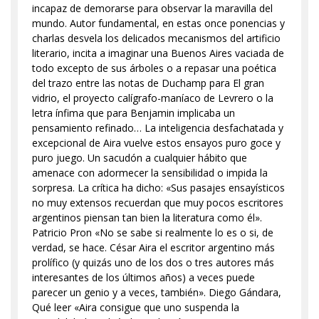
incapaz de demorarse para observar la maravilla del
mundo. Autor fundamental, en estas once ponencias y
charlas desvela los delicados mecanismos del artificio
literario, incita a imaginar una Buenos Aires vaciada de
todo excepto de sus árboles o a repasar una poética
del trazo entre las notas de Duchamp para El gran
vidrio, el proyecto calígrafo-maníaco de Levrero o la
letra ínfima que para Benjamin implicaba un
pensamiento refinado… La inteligencia desfachatada y
excepcional de Aira vuelve estos ensayos puro goce y
puro juego. Un sacudón a cualquier hábito que
amenace con adormecer la sensibilidad o impida la
sorpresa. La crítica ha dicho: «Sus pasajes ensayísticos
no muy extensos recuerdan que muy pocos escritores
argentinos piensan tan bien la literatura como él».
Patricio Pron «No se sabe si realmente lo es o si, de
verdad, se hace. César Aira el escritor argentino más
prolífico (y quizás uno de los dos o tres autores más
interesantes de los últimos años) a veces puede
parecer un genio y a veces, también». Diego Gándara,
Qué leer «Aira consigue que uno suspenda la