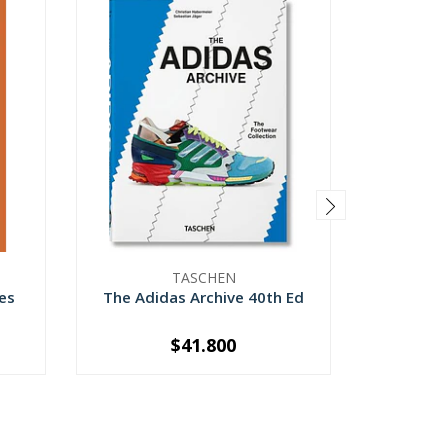
TASCHEN
es
The Adidas Archive 40th Ed
Pequeño
$41.800
-
+
-