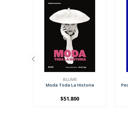
BLUME
Moda Toda La Historia
Peq
$51.800
-
+
-